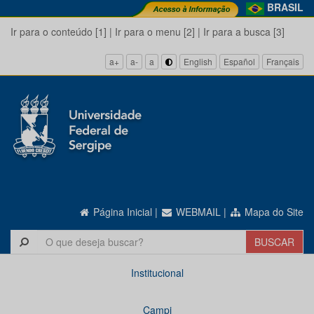
BRASIL
Ir para o conteúdo [1]
|
Ir para o menu [2]
|
Ir para a busca [3]
a+
a-
a
English
Español
Français
Página Inicial
|
WEBMAIL
|
Mapa do Site
Institucional
Campi