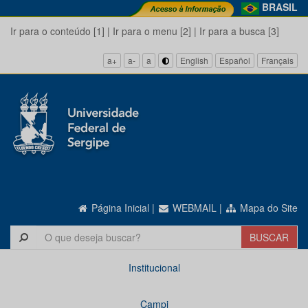
BRASIL
Ir para o conteúdo [1]
|
Ir para o menu [2]
|
Ir para a busca [3]
a+
a-
a
English
Español
Français
Página Inicial
|
WEBMAIL
|
Mapa do Site
Institucional
Campi