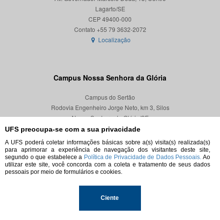
Lagarto/SE
CEP 49400-000
Localização
Campus Nossa Senhora da Glória
Campus do Sertão
Rodovia Engenheiro Jorge Neto, km 3, Silos
Nossa Senhora da Glória/SE
CEP 49680-000
UFS preocupa-se com a sua privacidade
A UFS poderá coletar informações básicas sobre a(s) visita(s) realizada(s)
Localização
para aprimorar a experiência de navegação dos visitantes deste site,
segundo o que estabelece a
Política de Privacidade de Dados Pessoais.
Ao
utilizar este site, você concorda com a coleta e tratamento de seus dados
pessoais por meio de formulários e cookies.
© 2026. Todos os direitos reservados.
Ciente
Universidade Federal de Sergipe.