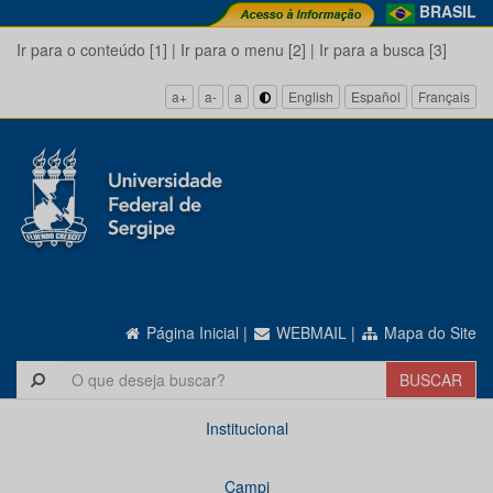
BRASIL
Ir para o conteúdo [1]
|
Ir para o menu [2]
|
Ir para a busca [3]
a+
a-
a
English
Español
Français
Página Inicial
|
WEBMAIL
|
Mapa do Site
Institucional
Campi