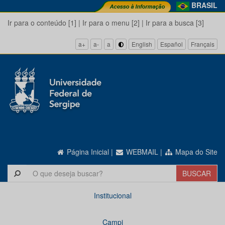
BRASIL
Ir para o conteúdo [1]
|
Ir para o menu [2]
|
Ir para a busca [3]
a+
a-
a
English
Español
Français
Página Inicial
|
WEBMAIL
|
Mapa do Site
Institucional
Campi