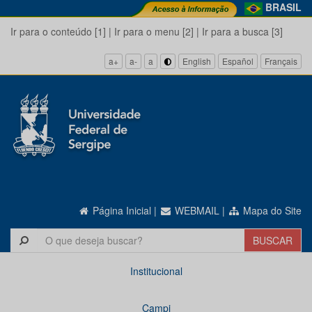
BRASIL
Ir para o conteúdo [1]
|
Ir para o menu [2]
|
Ir para a busca [3]
a+
a-
a
English
Español
Français
Página Inicial
|
WEBMAIL
|
Mapa do Site
Institucional
Campi