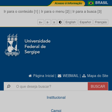
BRASIL
Ir para o conteúdo [1]
|
Ir para o menu [2]
|
Ir para a busca [3]
a+
a-
a
English
Español
Français
Página Inicial
|
WEBMAIL
|
Mapa do Site
Institucional
Campi