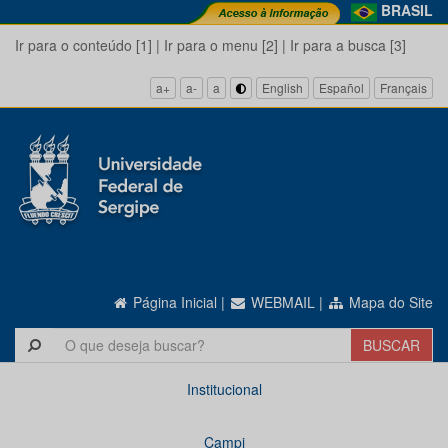
BRASIL
Ir para o conteúdo [1]
|
Ir para o menu [2]
|
Ir para a busca [3]
a+
a-
a
English
Español
Français
Página Inicial
|
WEBMAIL
|
Mapa do Site
Institucional
Campi