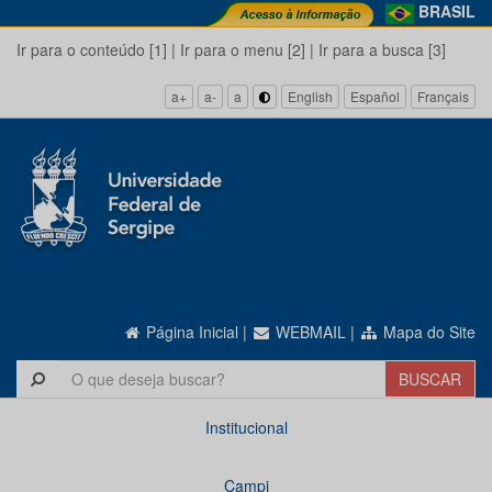
BRASIL
Ir para o conteúdo [1]
|
Ir para o menu [2]
|
Ir para a busca [3]
a+
a-
a
English
Español
Français
Página Inicial
|
WEBMAIL
|
Mapa do Site
Institucional
Campi