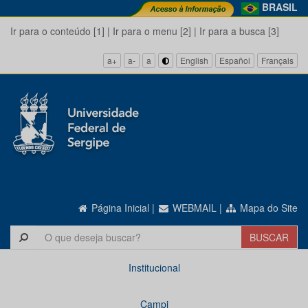
BRASIL
Ir para o conteúdo [1]
|
Ir para o menu [2]
|
Ir para a busca [3]
a+
a-
a
English
Español
Français
Página Inicial
|
WEBMAIL
|
Mapa do Site
Institucional
Campi