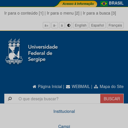
BRASIL
Ir para o conteúdo [1]
|
Ir para o menu [2]
|
Ir para a busca [3]
a+
a-
a
English
Español
Français
Página Inicial
|
WEBMAIL
|
Mapa do Site
Institucional
Campi