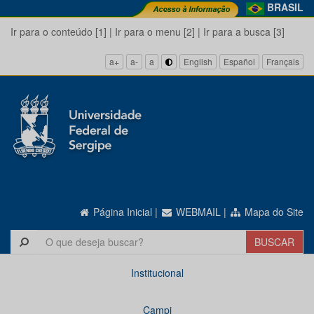
BRASIL
Ir para o conteúdo [1]
|
Ir para o menu [2]
|
Ir para a busca [3]
a+
a-
a
English
Español
Français
Página Inicial
|
WEBMAIL
|
Mapa do Site
Institucional
Campi