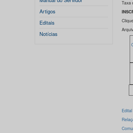
Manual do Servidor
Taxa 
Artigos
INSC
Cliqu
Editais
Arqui
Notícias
Edita
Relaçã
Comuni