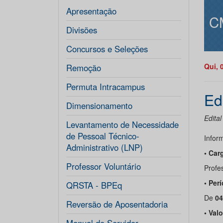
Apresentação
C
Divisões
Concursos e Seleções
Qui, 
Remoção
Permuta Intracampus
Ed
Dimensionamento
Edital
Levantamento de Necessidade
de Pessoal Técnico-
Infor
Administrativo (LNP)
• Car
Professor Voluntário
Profes
• Per
QRSTA - BPEq
De
04
Reversão de Aposentadoria
• Val