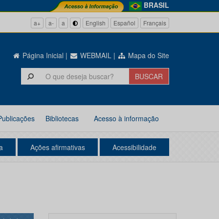
BRASIL
a+
a-
a
English
Español
Français
Página Inicial
|
WEBMAIL
|
Mapa do Site
Publicações
Bibliotecas
Acesso à informação
a
Ações afirmativas
Acessibilidade