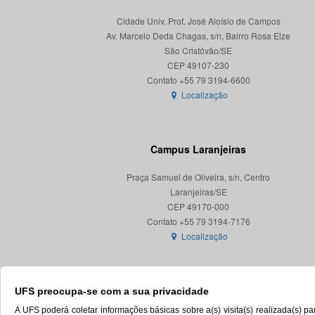
Cidade Univ. Prof. José Aloísio de Campos
Av. Marcelo Deda Chagas, s/n, Bairro Rosa Elze
São Cristóvão/SE
CEP 49107-230
Localização
Campus Laranjeiras
Praça Samuel de Oliveira, s/n, Centro
Laranjeiras/SE
CEP 49170-000
Localização
UFS preocupa-se com a sua privacidade
A UFS poderá coletar informações básicas sobre a(s) visita(s) realizada(s) 