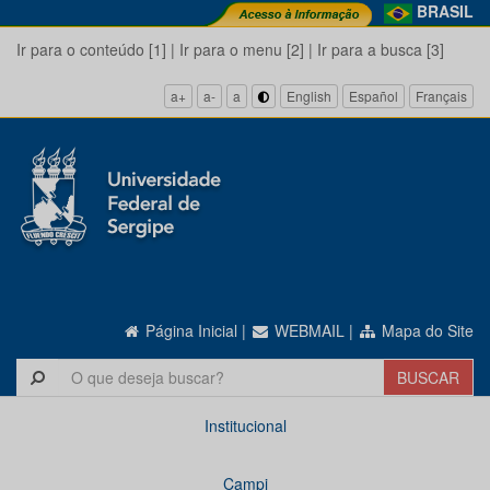
BRASIL
Ir para o conteúdo [1]
|
Ir para o menu [2]
|
Ir para a busca [3]
a+
a-
a
English
Español
Français
Página Inicial
|
WEBMAIL
|
Mapa do Site
Institucional
Campi