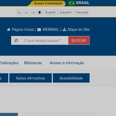
BRASIL
a+
a-
a
English
Español
Français
Página Inicial
|
WEBMAIL
|
Mapa do Site
Publicações
Bibliotecas
Acesso à informação
a
Ações afirmativas
Acessibilidade