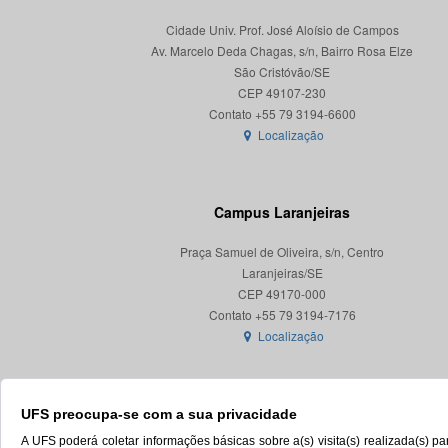
Cidade Univ. Prof. José Aloísio de Campos
Av. Marcelo Deda Chagas, s/n, Bairro Rosa Elze
São Cristóvão/SE
CEP 49107-230
Localização
Campus Laranjeiras
Praça Samuel de Oliveira, s/n, Centro
Laranjeiras/SE
CEP 49170-000
Localização
UFS preocupa-se com a sua privacidade
A UFS poderá coletar informações básicas sobre a(s) visita(s) realizada(s) 