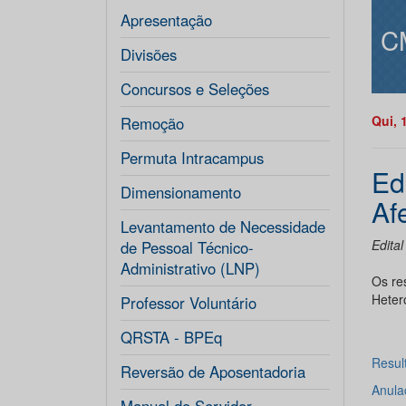
Apresentação
C
Divisões
Concursos e Seleções
Qui, 
Remoção
Permuta Intracampus
Ed
Dimensionamento
Af
Levantamento de Necessidade
Edita
de Pessoal Técnico-
Administrativo (LNP)
Os re
Hetero
Professor Voluntário
QRSTA - BPEq
Resul
Reversão de Aposentadoria
Anula