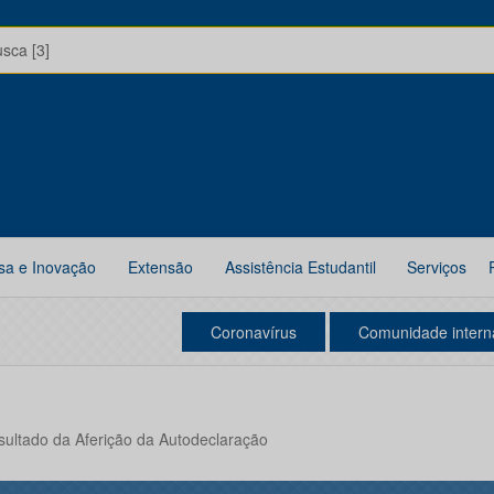
usca [3]
sa e Inovação
Extensão
Assistência Estudantil
Serviços
Coronavírus
Comunidade intern
esultado da Aferição da Autodeclaração