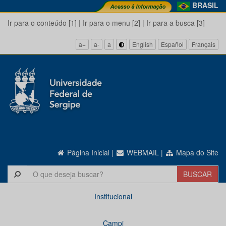
BRASIL
Ir para o conteúdo [1]
|
Ir para o menu [2]
|
Ir para a busca [3]
a+
a-
a
English
Español
Français
Página Inicial
|
WEBMAIL
|
Mapa do Site
Institucional
Campi