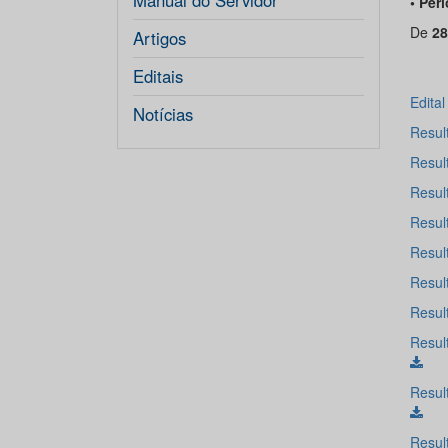
Manual do Servidor
• Per
De
28
Artigos
Editais
Edita
Notícias
Resul
Resul
Resul
Resul
Resul
Resul
Resul
Resul
Resul
Resul