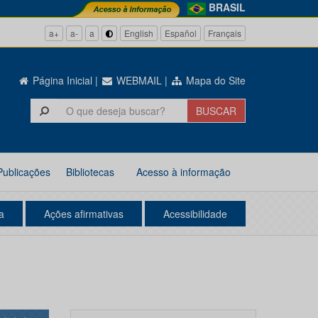
BRASIL
a+
a-
a
English
Español
Français
Página Inicial
|
WEBMAIL
|
Mapa do Site
Publicações
Bibliotecas
Acesso à informação
a
Ações afirmativas
Acessibilidade