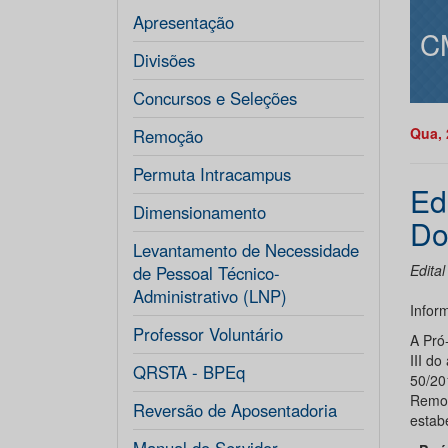
Apresentação
C
Divisões
Concursos e Seleções
Qua, 
Remoção
Permuta Intracampus
Ed
Dimensionamento
Do
Levantamento de Necessidade
Edita
de Pessoal Técnico-
Administrativo (LNP)
Infor
Professor Voluntário
A Pró
III d
QRSTA - BPEq
50/20
Remoç
Reversão de Aposentadoria
estabe