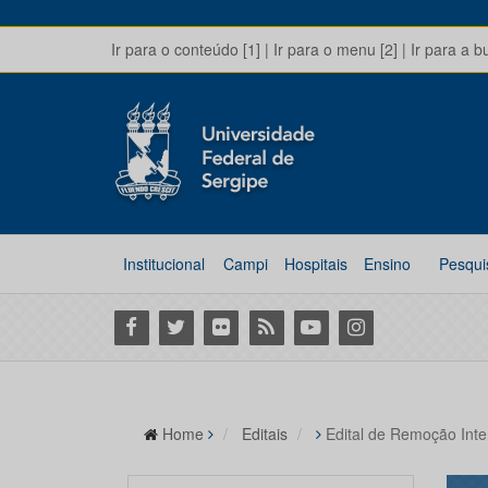
Ir para o conteúdo [1]
|
Ir para o menu [2]
|
Ir para a b
Institucional
Campi
Hospitais
Ensino
Pesqui
Facebook
Twitter
Flickr
RSS
Youtube
Instagram
Home
Editais
Edital de Remoção Int