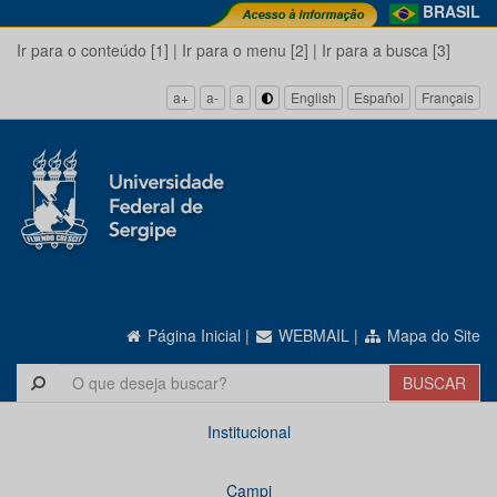
BRASIL
Ir para o conteúdo [1]
|
Ir para o menu [2]
|
Ir para a busca [3]
a+
a-
a
English
Español
Français
Página Inicial
|
WEBMAIL
|
Mapa do Site
Institucional
Campi