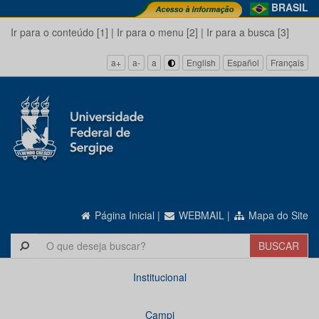
BRASIL
Ir para o conteúdo [1]
|
Ir para o menu [2]
|
Ir para a busca [3]
a+
a-
a
English
Español
Français
Página Inicial
|
WEBMAIL
|
Mapa do Site
Institucional
Campi