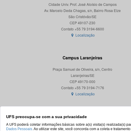
Cidade Univ. Prof. José Aloísio de Campos
Av. Marcelo Deda Chagas, s/n, Bairro Rosa Elze
São Cristóvão/SE
CEP 49107-230
Localização
Campus Laranjeiras
Praça Samuel de Oliveira, s/n, Centro
Laranjeiras/SE
CEP 49170-000
Localização
UFS preocupa-se com a sua privacidade
A UFS poderá coletar informações básicas sobre a(s) visita(s) realizada(s) 
Dados Pessoais.
Ao utilizar este site, você concorda com a coleta e tratament