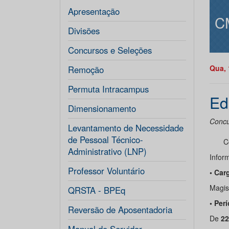
Apresentação
C
Divisões
Concursos e Seleções
Qua, 
Remoção
Permuta Intracampus
Ed
Dimensionamento
Concu
Levantamento de Necessidade
de Pessoal Técnico-
C
Administrativo (LNP)
Infor
Professor Voluntário
• Car
Magist
QRSTA - BPEq
• Per
Reversão de Aposentadoria
De
22