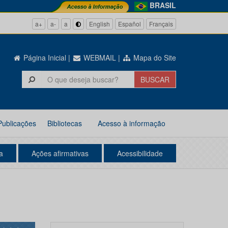
BRASIL
a+
a-
a
English
Español
Français
Página Inicial
|
WEBMAIL
|
Mapa do Site
Publicações
Bibliotecas
Acesso à informação
a
Ações afirmativas
Acessibilidade