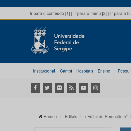
Ir para o conteúdo [1]
|
Ir para o menu [2]
|
Ir para a b
Institucional
Campi
Hospitais
Ensino
Pesqui
Facebook
Twitter
Flickr
RSS
Youtube
Instagram
Home
Editais
Edital de Remoção n° 