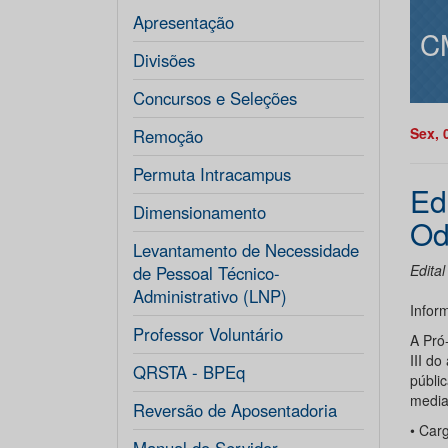
Apresentação
C
Divisões
Concursos e Seleções
Sex, 
Remoção
Permuta Intracampus
Ed
Dimensionamento
Od
Levantamento de Necessidade
Edita
de Pessoal Técnico-
Administrativo (LNP)
Infor
Professor Voluntário
A Pró
III d
QRSTA - BPEq
públi
media
Reversão de Aposentadoria
• Car