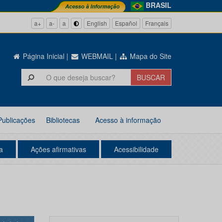
BRASIL
a+
a-
a
English
Español
Français
Página Inicial
|
WEBMAIL
|
Mapa do Site
Publicações
Bibliotecas
Acesso à informação
a
Ações afirmativas
Acessibilidade