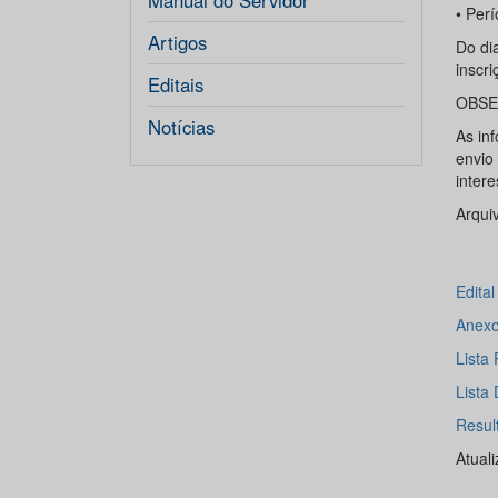
Manual do Servidor
• Perí
Artigos
Do di
inscri
Editais
OBSE
Notícias
As in
envio
inter
Arqui
Edita
Anexo
Lista 
Lista 
Resul
Atual