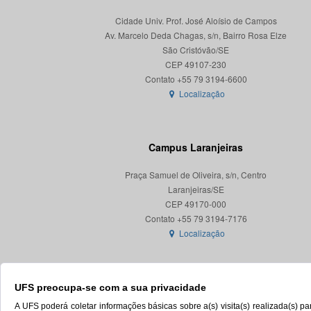
Cidade Univ. Prof. José Aloísio de Campos
Av. Marcelo Deda Chagas, s/n, Bairro Rosa Elze
São Cristóvão/SE
CEP 49107-230
Localização
Campus Laranjeiras
Praça Samuel de Oliveira, s/n, Centro
Laranjeiras/SE
CEP 49170-000
Localização
UFS preocupa-se com a sua privacidade
A UFS poderá coletar informações básicas sobre a(s) visita(s) realizada(s) 