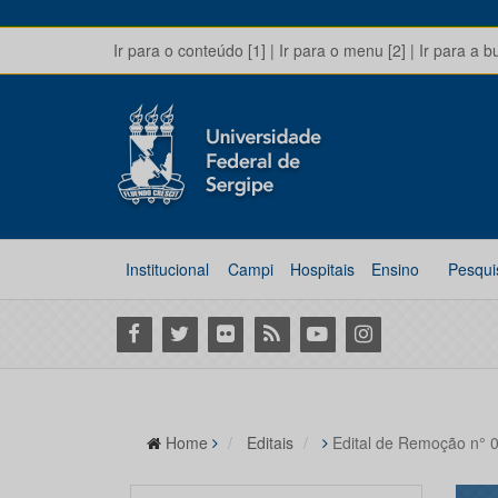
Ir para o conteúdo [1]
|
Ir para o menu [2]
|
Ir para a b
Institucional
Campi
Hospitais
Ensino
Pesqui
Facebook
Twitter
Flickr
RSS
Youtube
Instagram
Home
Editais
Edital de Remoção n° 0