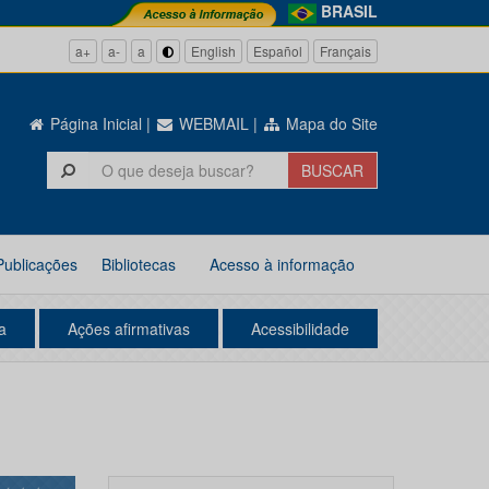
BRASIL
a+
a-
a
English
Español
Français
Página Inicial
|
WEBMAIL
|
Mapa do Site
Publicações
Bibliotecas
Acesso à informação
a
Ações afirmativas
Acessibilidade