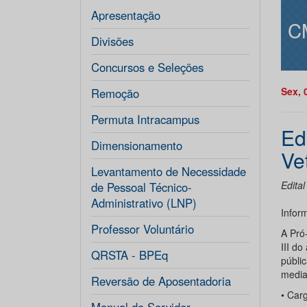
Apresentação
C
Divisões
Concursos e Seleções
Sex, 
Remoção
Permuta Intracampus
Ed
Dimensionamento
Ve
Levantamento de Necessidade
Edita
de Pessoal Técnico-
Administrativo (LNP)
Infor
Professor Voluntário
A Pró
III d
QRSTA - BPEq
públi
media
Reversão de Aposentadoria
• Car