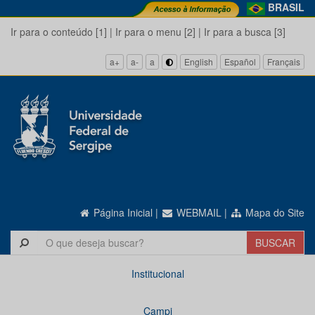
BRASIL
Ir para o conteúdo [1]
|
Ir para o menu [2]
|
Ir para a busca [3]
a+
a-
a
English
Español
Français
Página Inicial
|
WEBMAIL
|
Mapa do Site
Institucional
Campi