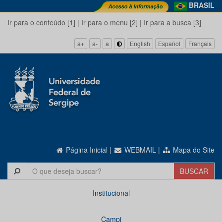
BRASIL
Ir para o conteúdo [1]
|
Ir para o menu [2]
|
Ir para a busca [3]
a+
a-
a
English
Español
Français
Página Inicial
|
WEBMAIL
|
Mapa do Site
Institucional
Campi