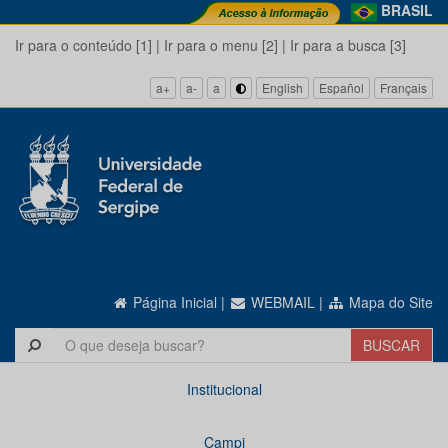
BRASIL
Ir para o conteúdo [1]
|
Ir para o menu [2]
|
Ir para a busca [3]
a+
a-
a
English
Español
Français
Página Inicial
|
WEBMAIL
|
Mapa do Site
Institucional
Campi