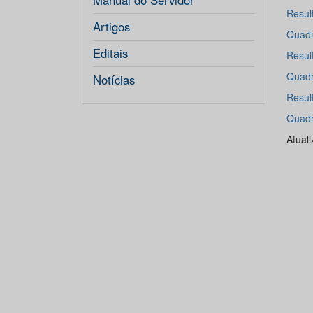
Manual do Servidor
Resul
Artigos
Quadr
Editais
Resul
Quadr
Notícias
Resul
Quadr
Atual