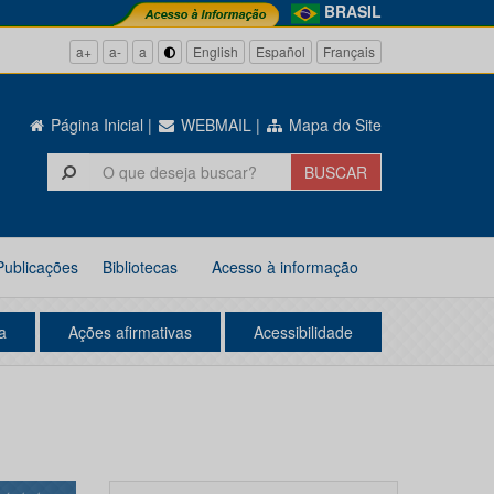
BRASIL
a+
a-
a
English
Español
Français
Página Inicial
|
WEBMAIL
|
Mapa do Site
Publicações
Bibliotecas
Acesso à informação
a
Ações afirmativas
Acessibilidade