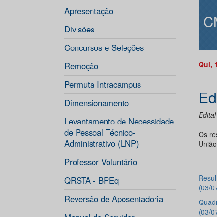
Apresentação
C
Divisões
Concursos e Seleções
Qui, 
Remoção
Permuta Intracampus
Ed
Dimensionamento
Edital
Levantamento de Necessidade
de Pessoal Técnico-
Os re
Administrativo (LNP)
União
Professor Voluntário
Resul
QRSTA - BPEq
(03/0
Reversão de Aposentadoria
Quadr
(03/0