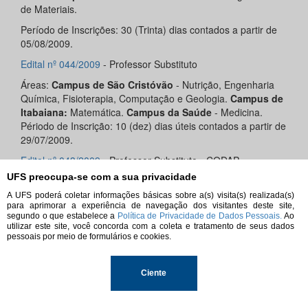
de Materiais.
Período de Inscrições: 30 (Trinta) dias contados a partir de
05/08/2009.
Edital nº 044/2009
- Professor Substituto
Áreas:
Campus de São Cristóvão
- Nutrição, Engenharia
Química, Fisioterapia, Computação e Geologia.
Campus de
Itabaiana:
Matemática.
Campus da Saúde
- Medicina.
Périodo de Inscrição: 10 (dez) dias úteis contados a partir de
29/07/2009.
Edital nº 043/2009
- Professor Substituto - CODAP
UFS preocupa-se com a sua privacidade
Áreas: Matemática. Período de Inscrições:
10 dias úteis, a
partir de 23/07/2009.
A UFS poderá coletar informações básicas sobre a(s) visita(s) realizada(s)
para aprimorar a experiência de navegação dos visitantes deste site,
Edital nº 042/2009
- Professor Substituto
segundo o que estabelece a
Política de Privacidade de Dados Pessoais.
Ao
utilizar este site, você concorda com a coleta e tratamento de seus dados
Áreas:
Campus de São Cristóvão
- Música.
CODAP
-
pessoais por meio de formulários e cookies.
Física. Período de Inscrições:
10 dias úteis, a partir de
21/07/2009.
Ciente
Edital nº 041/2009
- Professor Efetivo
Áreas:
Campus de Itabaiana
- Ciências Contábeis.