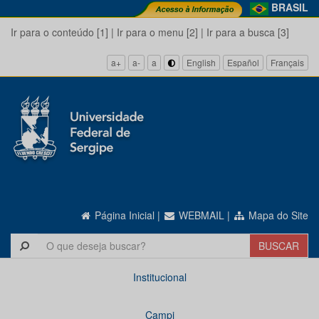
BRASIL
Ir para o conteúdo [1]
|
Ir para o menu [2]
|
Ir para a busca [3]
a+
a-
a
English
Español
Français
Página Inicial
|
WEBMAIL
|
Mapa do Site
Institucional
Campi