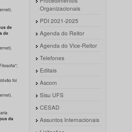
Procedimentos
Organizacionais
ernet).
PDI 2021-2025
us de
Agenda do Reitor
s de
Agenda do Vice-Reitor
ernet).
Telefones
ilosofia*;
Editais
tóvão foi
Ascom
Sisu UFS
ernet).
CESAD
aria
pus da
Assuntos Internacionais
Licitações