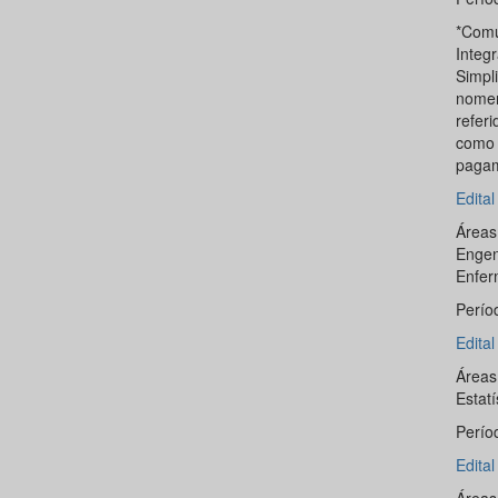
*Comu
Integ
Simpli
nomen
refer
como 
pagam
Edita
Áreas
Engen
Enfe
Perío
Edita
Áreas
Estatí
Perío
Edita