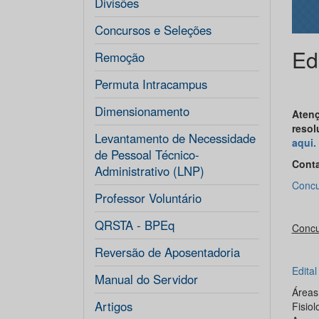
Divisões
Concursos e Seleções
Ed
Remoção
Permuta Intracampus
Dimensionamento
Atenç
resol
Levantamento de Necessidade
aqui.
de Pessoal Técnico-
Cont
Administrativo (LNP)
Concur
Professor Voluntário
QRSTA - BPEq
Concu
Reversão de Aposentadoria
Edita
Manual do Servidor
Áreas
Artigos
Fisiol