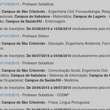
l nº 018/2015
- Professor Substituto
:
Campus de São Cristóvão
- Engenharia Civil; Fonoaudiologia; Rela
nacionais;
Campus de Itabaiana -
Matemática;
Campus de Lagarto
- 
ção;
Campus da Saúde/HU -
Enfermagem.
do de Inscrições:
De 03/08/2015 a 12/08/2015
(exclusivamente pela int
l nº 017/2015
- Professor Efetivo
:
Campus de São Cristóvão
- Educação, Engenharia Ambiental, Farm
mo.
do de Inscrições:
De 06/07/2015 a 04/08/2015
(exclusivamente pela int
l nº 016/2015
- Professor Substituto
:
Campus de São Cristóvão
- Comunicação Social, Engenharia Civil,
ática;
Campus de Itabaiana -
Sistemas de Informação;
Campus de 
ia Ocupacional;
Campus da Saúde/HU -
Medicina.
do de Inscrições:
De 30/06/2015 a 09/07/2015
(exclusivamente pela int
l nº 015/2015
- Professor Substituto - CODAP
:
Campus de São Cristóvão
- Física, Língua Portuguesa.
do de Inscrições:
De 01/06/2015 a 10/06/2015
(exclusivamente pela int