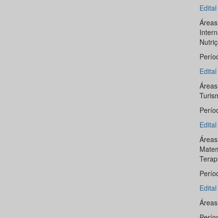
Edita
Áreas
Inter
Nutri
Perío
Edita
Áreas
Turis
Perío
Edita
Áreas
Matem
Terap
Perío
Edita
Áreas
Perío