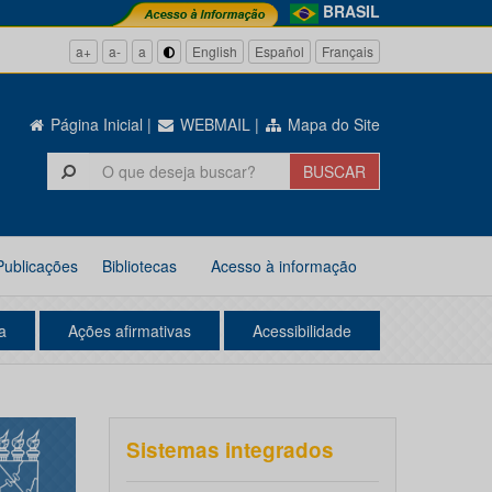
BRASIL
a+
a-
a
English
Español
Français
Página Inicial
|
WEBMAIL
|
Mapa do Site
Publicações
Bibliotecas
Acesso à informação
a
Ações afirmativas
Acessibilidade
Sistemas integrados