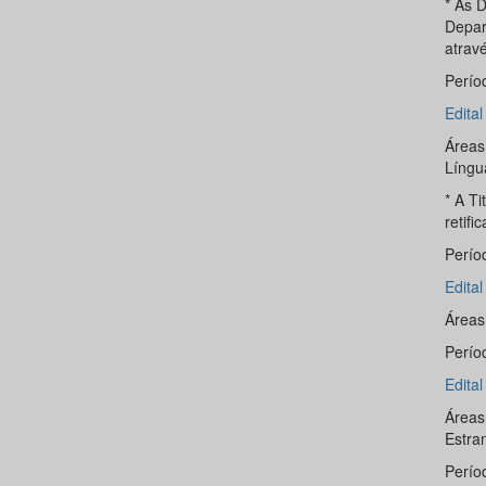
* As D
Depar
atrav
Perío
Edita
Áreas
Língu
* A Ti
retifi
Perío
Edita
Áreas
Perío
Edita
Áreas
Estra
Perío