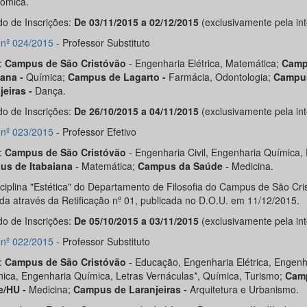
ômica.
do de Inscrições:
De 03/11/2015 a 02/12/2015
(exclusivamente pela int
l nº 024/2015
- Professor Substituto
:
Campus de São Cristóvão
- Engenharia Elétrica, Matemática;
Camp
iana -
Química;
Campus de Lagarto -
Farmácia, Odontologia;
Campu
jeiras -
Dança.
do de Inscrições:
De 26/10/2015 a 04/11/2015
(exclusivamente pela int
l nº 023/2015
- Professor Efetivo
:
Campus de São Cristóvão
- Engenharia Civil, Engenharia Química, F
us de Itabaiana
- Matemática;
C
ampus da Saúde
- Medicina.
sciplina "Estética" do Departamento de Filosofia do Campus de São Cris
ída através da Retificação nº 01, publicada no D.O.U. em 11/12/2015.
do de Inscrições:
De 05/10/2015 a 03/11/2015
(exclusivamente pela int
l nº 022/2015
- Professor Substituto
:
Campus de São Cristóvão
- Educação, Engenharia Elétrica, Engenh
ica, Engenharia Química, Letras Vernáculas*, Química, Turismo;
Cam
e/HU -
Medicina;
Campus de Laranjeiras -
Arquitetura e Urbanismo.