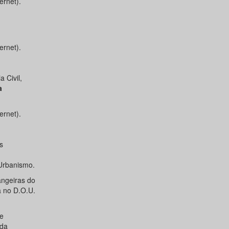
ernet).
ernet).
 Civil,
a
ernet).
s
 Urbanismo.
angeiras do
a no D.O.U.
e
 da