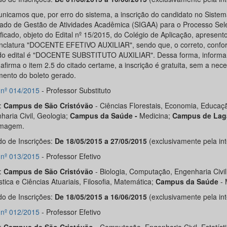
nicamos que, por erro do sistema, a inscrição do candidato no Sistem
rado de Gestão de Atividades Acadêmica (SIGAA) para o Processo Sele
ficado, objeto do Edital nº 15/2015, do Colégio de Aplicação, apresent
clatura "DOCENTE EFETIVO AUXILIAR", sendo que, o correto, confo
ido edital é "DOCENTE SUBSTITUTO AUXILIAR". Dessa forma, inform
afirma o item 2.5 do citado certame, a inscrição é gratuita, sem a nec
ento do boleto gerado.
l nº 014/2015
- Professor Substituto
:
Campus de São Cristóvão
- Ciências Florestais, Economia, Educaç
haria Civil, Geologia;
Campus da Saúde -
Medicina;
Campus de Lag
rmagem.
do de Inscrições:
De 18/05/2015 a 27/05/2015
(exclusivamente pela int
l nº 013/2015
- Professor Efetivo
:
Campus de São Cristóvão
- Biologia, Computação, Engenharia Civil
stica e Ciências Atuariais, Filosofia, Matemática;
C
ampus da Saúde
- 
do de Inscrições:
De 18/05/2015 a 16/06/2015
(exclusivamente pela int
l nº 012/2015
- Professor Efetivo