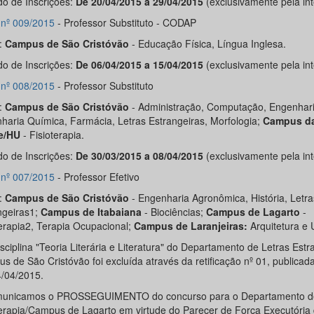
do de Inscrições:
De 20/04/2015 a 29/04/2015
(exclusivamente pela int
l nº 009/2015
- Professor Substituto - CODAP
:
Campus de São Cristóvão
- Educação Física, Língua Inglesa.
do de Inscrições:
De 06/04/2015 a 15/04/2015
(exclusivamente pela int
l nº 008/2015
- Professor Substituto
:
Campus de São Cristóvão
- Administração, Computação, Engenharia
haria Química, Farmácia, Letras Estrangeiras, Morfologia;
Campus d
e/HU
- Fisioterapia.
do de Inscrições:
De 30/03/2015 a 08/04/2015
(exclusivamente pela int
l nº 007/2015
- Professor Efetivo
:
Campus de São Cristóvão
- Engenharia Agronômica, História, Letra
ngeiras1;
Campus de Itabaiana
- Biociências;
Campus de Lagarto
-
terapia2, Terapia Ocupacional;
Campus de Laranjeiras:
Arquitetura e
sciplina "Teoria Literária e Literatura" do Departamento de Letras Estr
s de São Cristóvão foi excluída através da retificação nº 01, publicad
/04/2015.
unicamos o PROSSEGUIMENTO do concurso para o Departamento d
terapia/Campus de Lagarto em virtude do Parecer de Força Executória