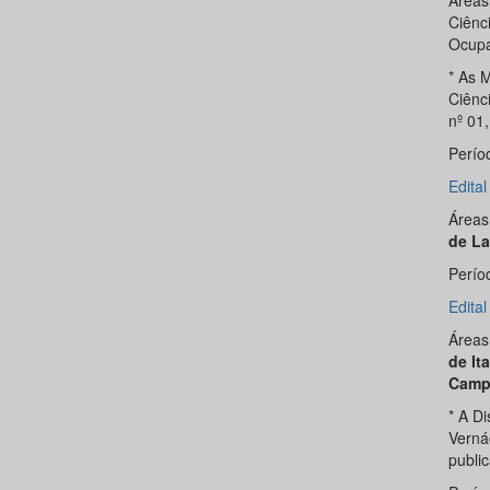
Áreas
Ciênci
Ocupa
* As 
Ciênc
nº 01
Perío
Edita
Áreas
de La
Perío
Edita
Áreas
de It
Camp
* A D
Verná
publi