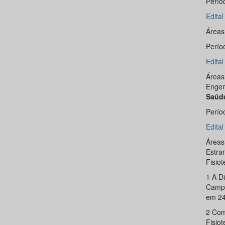
Perío
Edita
Áreas
Perío
Edita
Áreas
Engen
Saúd
Perío
Edita
Áreas
Estra
Fisio
1 A Di
Campu
em 24
2 Com
Fisio