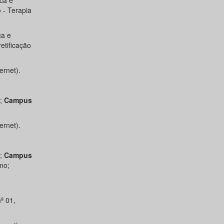
ca e
o
- Terapia
ca e
etificação
ernet).
s;
Campus
ernet).
*;
Campus
mo;
º 01,