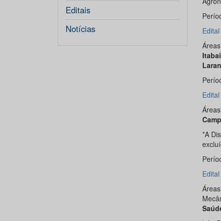
Agron
Editais
Perío
Notícias
Edita
Áreas
Itaba
Laran
Perío
Edita
Áreas
Camp
*A Di
exclu
Perío
Edita
Áreas
Mecân
Saúd