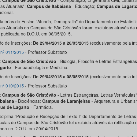
:
Campus de São Cristóvão
- Computação, Engenharia Civil, Estatísti
as Atuariais*;
C
ampus de Itabaiana
- Educação;
Campus de Lagart
cional.
Matérias de Ensino "Atuária, Demografia" do Departamento de Estatísti
ias Atuariais do Campus de São Cristóvão foram excluídas através da r
, publicada no D.O.U. em 08/05/2015.
do de Inscrições:
De 29/04/2015 a 28/05/2015
(exclusivamente pela int
l nº 011/2015
- Professor Substituto
:
Campus de São Cristóvão
- Biologia, Filosofia e Letras Estrangeira
garto
- Fonoaudiologia e Medicina.
do de Inscrições:
De 29/04/2015 a 08/05/2015
(exclusivamente pela int
l nº 010/2015
- Professor Substituto
:
Campus de São Cristóvão
- Letras Estrangeiras, Letras Vernáculas
abaiana
- Biociências;
Campus de Laranjeiras
- Arquitetura e Urbanis
us de Lagarto
- Farmácia.
isciplina "Produção e Recepção de Texto I" do Departamento de Letras
culas do Campus de São Cristóvão foi excluída através da retificação n
cada no D.O.U. em 20/04/2015.