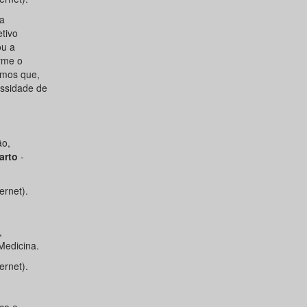
a
tivo
ou a
rme o
amos que,
essidade de
ão,
arto
-
ernet).
,
Medicina.
ernet).