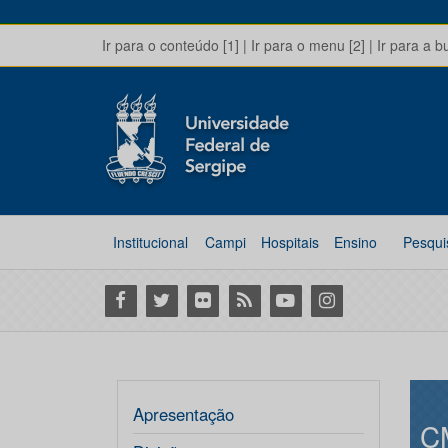
Ir para o conteúdo [1]
|
Ir para o menu [2]
|
Ir para a b
Institucional
Campi
Hospitais
Ensino
Pesqui
Facebook
Twitter
Flickr
RSS
Youtube
Instagram
Apresentação
C