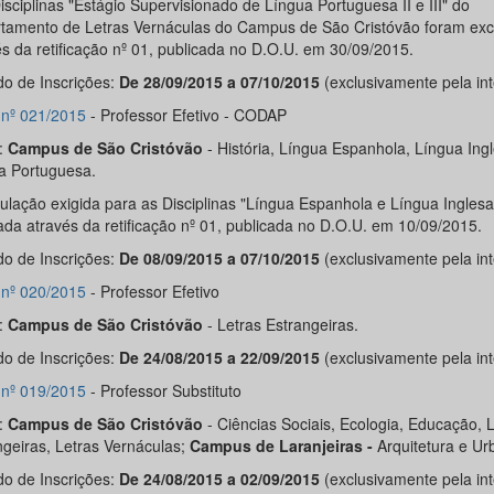
isciplinas "Estágio Supervisionado de Língua Portuguesa II e III" do
tamento de Letras Vernáculas do Campus de São Cristóvão foram exc
és da retificação nº 01, publicada no D.O.U. em 30/09/2015.
do de Inscrições:
De 28/09/2015 a 07/10/2015
(exclusivamente pela int
l nº 021/2015
- Professor Efetivo - CODAP
:
Campus de São Cristóvão
- História, Língua Espanhola, Língua Ingl
a Portuguesa.
tulação exigida para as Disciplinas "Língua Espanhola e Língua Inglesa 
cada através da retificação nº 01, publicada no D.O.U. em 10/09/2015.
do de Inscrições:
De 08/09/2015 a 07/10/2015
(exclusivamente pela int
l nº 020/2015
- Professor Efetivo
:
Campus de São Cristóvão
- Letras Estrangeiras.
do de Inscrições:
De 24/08/2015 a 22/09/2015
(exclusivamente pela int
l nº 019/2015
- Professor Substituto
:
Campus de São Cristóvão
- Ciências Sociais, Ecologia, Educação, 
ngeiras, Letras Vernáculas;
Campus de Laranjeiras -
Arquitetura e Ur
do de Inscrições:
De 24/08/2015 a 02/09/2015
(exclusivamente pela int