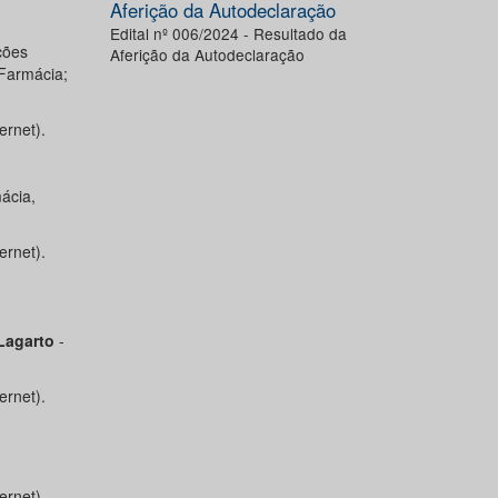
Aferição da Autodeclaração
Edital nº 006/2024 - Resultado da
ções
Aferição da Autodeclaração
Farmácia;
ernet).
ácia,
ernet).
Lagarto
-
ernet).
ernet).