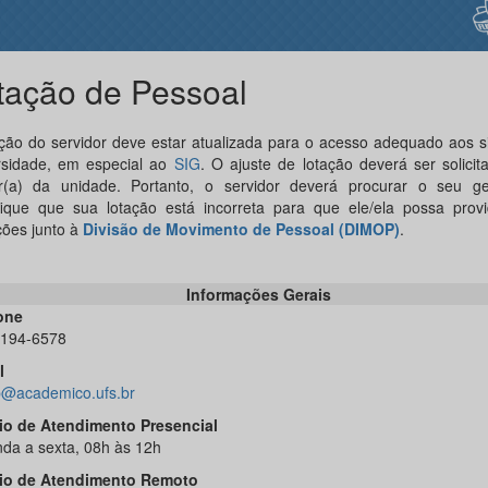
tação de Pessoal
ação do servidor deve estar atualizada para o acesso adequado aos 
rsidade, em especial ao
SIG
. O ajuste de lotação deverá ser solicit
or(a) da unidade. Portanto, o servidor deverá procurar o seu ge
ifique que sua lotação está incorreta para que ele/ela possa provi
ções junto à
Divisão de Movimento de Pessoal (DIMOP)
.
Informações Gerais
one
3194-6578
l
@academico.ufs.br
io de Atendimento Presencial
da a sexta, 08h às 12h
io de Atendimento Remoto