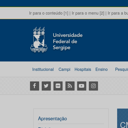
Ir para o conteúdo [1]
|
Ir para o menu [2]
|
Ir para a b
Institucional
Campi
Hospitais
Ensino
Pesqui
Facebook
Twitter
Flickr
RSS
Youtube
Instagram
Apresentação
C