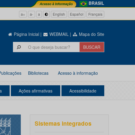
BRASIL
a+
a-
a
English
Español
Français
Página Inicial
|
WEBMAIL
|
Mapa do Site
Publicações
Bibliotecas
Acesso à informação
a
Ações afirmativas
Acessibilidade
Sistemas integrados