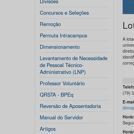
Divisões
Concursos e Seleções
Lo
Remoção
Permuta Intracampus
A lot
unive
Dimensionamento
diret
ident
Levantamento de Necessidade
corre
de Pessoal Técnico-
Administrativo (LNP)
Professor Voluntário
Telef
(79) 
QRSTA - BPEq
E-mai
Reversão de Aposentadoria
dimop
Manual do Servidor
Horár
Segun
Artigos
Horár