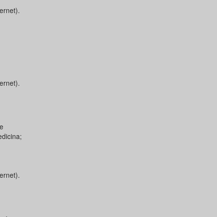
ernet).
ernet).
 e
dicina;
ernet).