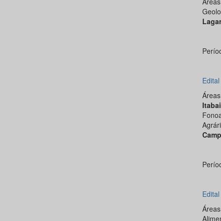
Área
Geolo
Laga
Perío
Edita
Área
Itaba
Fonoa
Agrár
Camp
Perío
Edita
Área
Alime