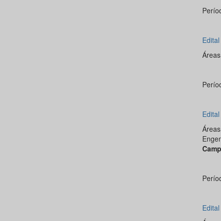
Perío
Edita
Área
Perío
Edita
Área
Engen
Campu
Perío
Edita