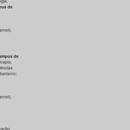
ogia,
us de
ernet).
ampus de
erapia,
iências
rbanismo;
ernet).
cação.