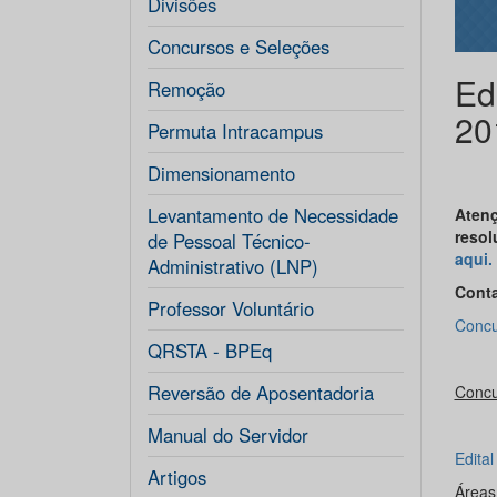
Divisões
Concursos e Seleções
Ed
Remoção
20
Permuta Intracampus
Dimensionamento
Levantamento de Necessidade
Atenç
resol
de Pessoal Técnico-
aqui.
Administrativo (LNP)
Cont
Professor Voluntário
Concur
QRSTA - BPEq
Reversão de Aposentadoria
Concu
Manual do Servidor
Edita
Artigos
Área