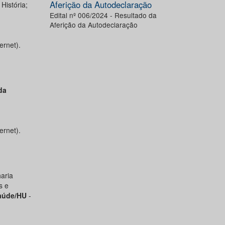
Aferição da Autodeclaração
História;
Edital nº 006/2024 - Resultado da
Aferição da Autodeclaração
ernet).
da
ernet).
aria
s e
aúde/HU
-