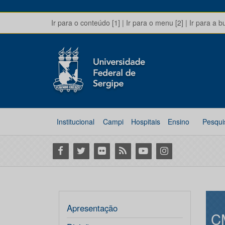
Ir para o conteúdo [1]
|
Ir para o menu [2]
|
Ir para a b
Institucional
Campi
Hospitais
Ensino
Pesqui
Facebook
Twitter
Flickr
RSS
Youtube
Instagram
Apresentação
C