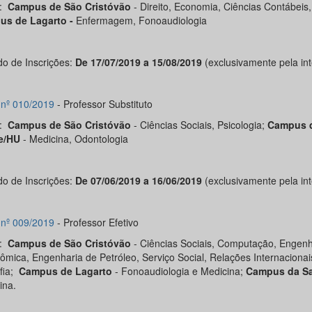
s:
Campus de São Cristóvão
- Direito, Economia, Ciências Contábeis, 
us de Lagarto -
Enfermagem, Fonoaudiologia
do de Inscrições:
De 17/07/2019 a 15/08/2019
(exclusivamente pela int
l nº 010/2019
- Professor Substituto
s:
Campus de São Cristóvão
- Ciências Sociais, Psicologia;
Campus 
e/HU
- Medicina, Odontologia
do de Inscrições:
De 07/06/2019 a 16/06/2019
(exclusivamente pela int
l nº 009/2019
- Professor Efetivo
s:
Campus de São Cristóvão
- Ciências Sociais, Computação, Engenh
ômica, Engenharia de Petróleo, Serviço Social, Relações Internacionai
ofia;
Campus de Lagarto
- Fonoaudiologia e Medicina;
Campus da S
ina.