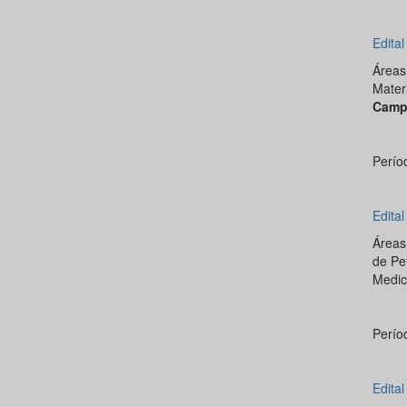
Edita
Área
Materi
Camp
Perío
Edita
Área
de Pe
Medici
Perío
Edita