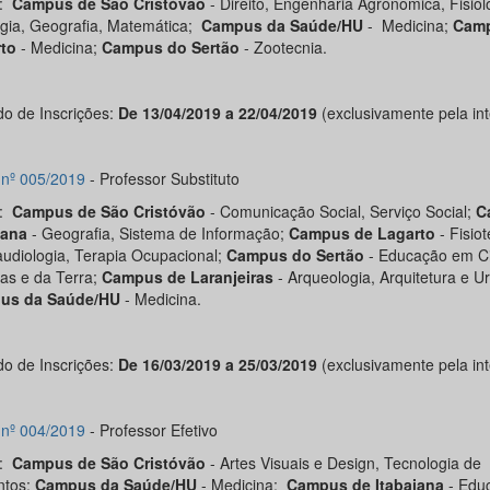
s:
Campus de São Cristóvão
- Direito, Engenharia Agronômica, Fisiol
gia, Geografia, Matemática;
Campus da Saúde/HU
- Medicina;
Camp
rto
- Medicina;
Campus do Sertão
- Zootecnia.
do de Inscrições:
De 13/04/2019 a 22/04/2019
(exclusivamente pela int
l nº 005/2019
- Professor Substituto
s:
Campus de São Cristóvão
- Comunicação Social, Serviço Social;
C
iana
- Geografia, Sistema de Informação;
Campus de Lagarto
- Fisiot
udiologia, Terapia Ocupacional;
Campus do Sertão
- Educação em C
ias e da Terra;
Campus de Laranjeiras
- Arqueologia, Arquitetura e U
us da Saúde/HU
- Medicina.
do de Inscrições:
De 16/03/2019 a 25/03/2019
(exclusivamente pela int
l nº 004/2019
- Professor Efetivo
s:
Campus de São Cristóvão
- Artes Visuais e Design, Tecnologia de
ntos;
Campus da Saúde/HU
- Medicina;
Campus de Itabaiana
- Edu