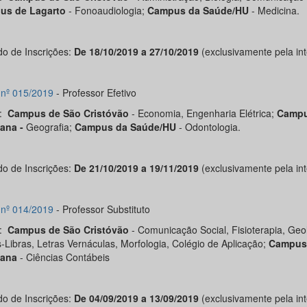
us de Lagarto
- Fonoaudiologia;
Campus da Saúde/HU
- Medicina.
do de Inscrições:
De 18/10/2019 a 27/10/2019
(exclusivamente pela int
l nº 015/2019
- Professor Efetivo
s:
Campus de São Cristóvão
- Economia, Engenharia Elétrica;
Campu
iana -
Geografia;
Campus da Saúde/HU
- Odontologia.
do de Inscrições:
De 21/10/2019 a 19/11/2019
(exclusivamente pela int
l nº 014/2019
- Professor Substituto
s:
Campus de São Cristóvão
- Comunicação Social, Fisioterapia, Geo
s-Libras, Letras Vernáculas, Morfologia, Colégio de Aplicação;
Campus
iana
- Ciências Contábeis
do de Inscrições:
De 04/09/2019 a 13/09/2019
(exclusivamente pela int