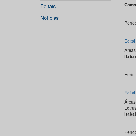
Camp
Editais
Notícias
Perío
Edita
Área
Itaba
Perío
Edita
Área
Letra
Itaba
Perío