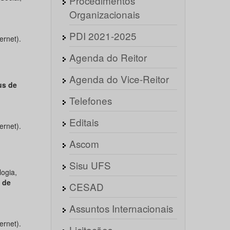
Procedimentos
Organizacionais
PDI 2021-2025
ernet).
Agenda do Reitor
Agenda do Vice-Reitor
s de
Telefones
Editais
ernet).
Ascom
Sisu UFS
logia,
 de
CESAD
Assuntos Internacionais
ernet).
Licitações