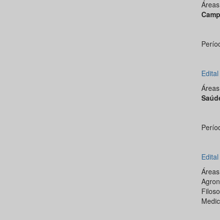
Área
Camp
Perío
Edita
Área
Saúd
Perío
Edita
Área
Agron
Filos
Medic