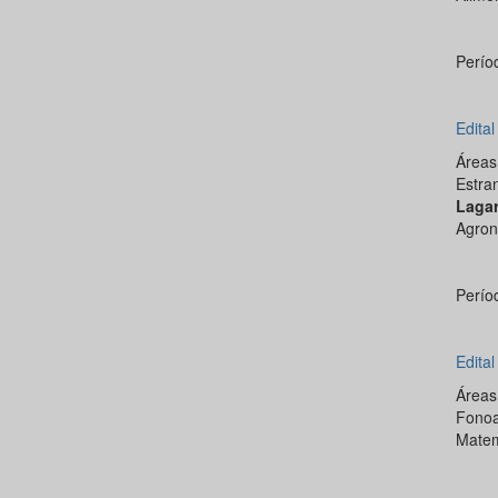
Perío
Edita
Área
Estra
Laga
Agron
Perío
Edita
Área
Fonoa
Matem