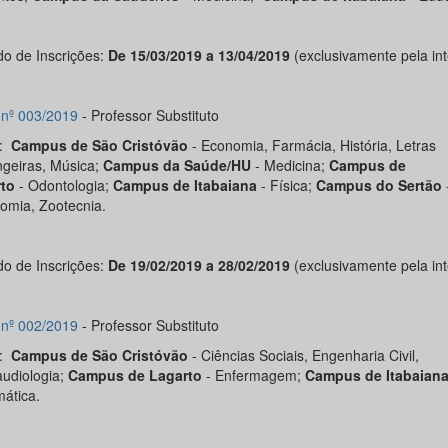
do de Inscrições:
De 15/03/2019 a 13/04/2019
(exclusivamente pela int
l nº 003/2019
- Professor Substituto
s:
Campus de São Cristóvão
- Economia, Farmácia, História, Letras
ngeiras, Música;
Campus da Saúde/HU
- Medicina;
Campus de
rto
-
Odontologia;
Campus de Itabaiana
- Física;
Campus do Sertão
omia, Zootecnia.
do de Inscrições:
De 19/02/2019 a 28/02/2019
(exclusivamente pela int
l nº 002/2019
- Professor Substituto
s:
Campus de São Cristóvão
- Ciências Sociais, Engenharia Civil,
udiologia;
Campus de Lagarto
-
Enfermagem;
Campus de Itabaian
ática.