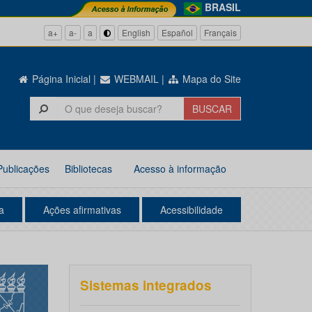
BRASIL
a+
a-
a
English
Español
Français
Página Inicial
|
WEBMAIL
|
Mapa do Site
Publicações
Bibliotecas
Acesso à informação
a
Ações afirmativas
Acessibilidade
Sistemas integrados