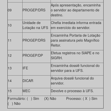
Após apresentação, encaminha
09
PROGEP/DRS
o servidor ao departamento de
destino.
Unidade de
Chefia imediata informa entrada
10
Lotação na UFS
em exercício do servidor.
Encaminha Portaria de Lotação
11
PROGEP/DRS
para assinatura pelo Magnífico
Reitor.
Efetua registros no SIAPE e no
12
PROGEP/DP
SIGRH.
Encaminha dossiê funcional do
13
IFE
servidor para a UFS.
Arquiva dossiê funcional do
14
DICAR
servidor.
15
MEC
Devolve o processo à UFS.
Formulário: ( ) Sim (X) Não Processo: ( X ) Sim
( ) Não