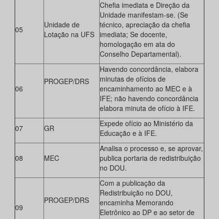
Chefia imediata e Direção da
Unidade manifestam-se. (Se
Unidade de
técnico, apreciação da chefia
05
Lotação na UFS
imediata; Se docente,
homologação em ata do
Conselho Departamental).
Havendo concordância, elabora
minutas de ofícios de
PROGEP/DRS
06
encaminhamento ao MEC e à
IFE; não havendo concordância
elabora minuta de ofício à IFE.
Expede ofício ao Ministério da
07
GR
Educação e à IFE.
Analisa o processo e, se aprovar,
08
MEC
publica portaria de redistribuição
no DOU.
Com a publicação da
Redistribuição no DOU,
PROGEP/DRS
encaminha Memorando
09
Eletrônico ao DP e ao setor de