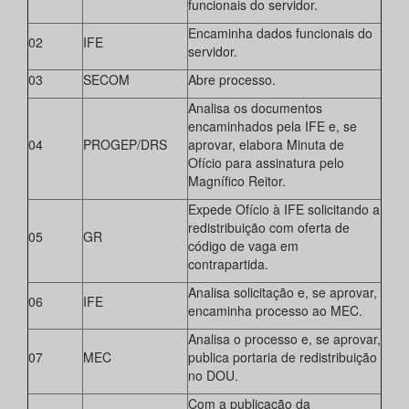
funcionais do servidor.
Encaminha dados funcionais do
02
IFE
servidor.
03
SECOM
Abre processo.
Analisa os documentos
encaminhados pela IFE e, se
04
PROGEP/DRS
aprovar, elabora Minuta de
Ofício para assinatura pelo
Magnífico Reitor.
Expede Ofício à IFE solicitando a
redistribuição com oferta de
05
GR
código de vaga em
contrapartida.
Analisa solicitação e, se aprovar,
06
IFE
encaminha processo ao MEC.
Analisa o processo e, se aprovar,
07
MEC
publica portaria de redistribuição
no DOU.
Com a publicação da