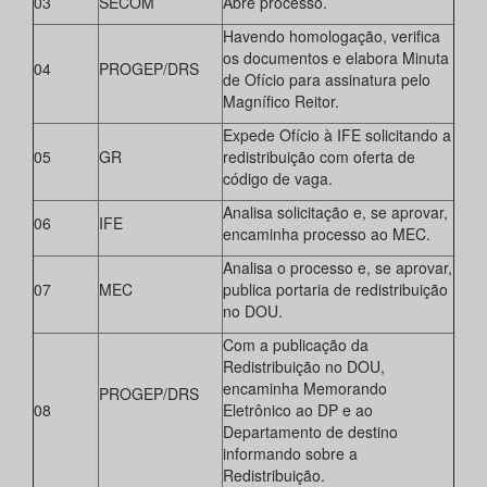
03
SECOM
Abre processo.
Havendo homologação, verifica
os documentos e elabora Minuta
04
PROGEP/DRS
de Ofício para assinatura pelo
Magnífico Reitor.
Expede Ofício à IFE solicitando a
05
GR
redistribuição com oferta de
código de vaga.
Analisa solicitação e, se aprovar,
06
IFE
encaminha processo ao MEC.
Analisa o processo e, se aprovar,
07
MEC
publica portaria de redistribuição
no DOU.
Com a publicação da
Redistribuição no DOU,
encaminha Memorando
PROGEP/DRS
08
Eletrônico ao DP e ao
Departamento de destino
informando sobre a
Redistribuição.