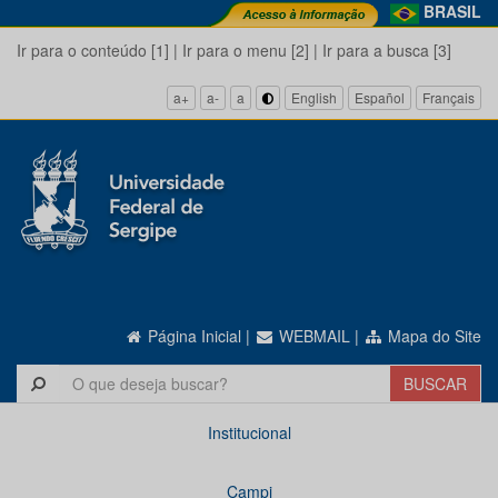
BRASIL
Ir para o conteúdo [1]
|
Ir para o menu [2]
|
Ir para a busca [3]
a+
a-
a
English
Español
Français
Página Inicial
|
WEBMAIL
|
Mapa do Site
Institucional
Campi