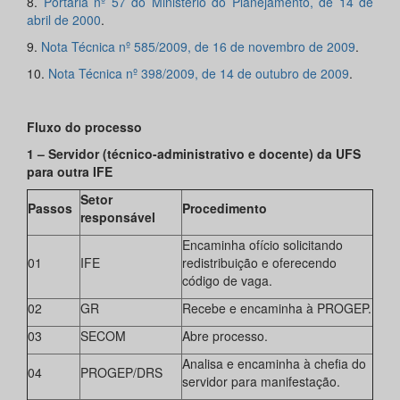
8.
Portaria nº 57 do Ministério do Planejamento, de 14 de
abril de 2000
.
9.
Nota Técnica nº 585/2009, de 16 de novembro de 2009
.
10.
Nota Técnica nº 398/2009, de 14 de outubro de 2009
.
Fluxo do processo
1 – Servidor (técnico-administrativo e docente) da UFS
para outra IFE
Setor
Passos
Procedimento
responsável
Encaminha ofício solicitando
01
IFE
redistribuição e oferecendo
código de vaga.
02
GR
Recebe e encaminha à PROGEP.
03
SECOM
Abre processo.
Analisa e encaminha à chefia do
04
PROGEP/DRS
servidor para manifestação.