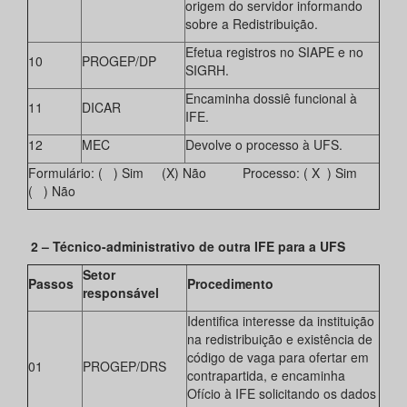
origem do servidor informando
sobre a Redistribuição.
Efetua registros no SIAPE e no
10
PROGEP/DP
SIGRH.
Encaminha dossiê funcional à
11
DICAR
IFE.
12
MEC
Devolve o processo à UFS.
Formulário: ( ) Sim (X) Não Processo: ( X ) Sim
( ) Não
2 – Técnico-administrativo de outra IFE para a UFS
Setor
Passos
Procedimento
responsável
Identifica interesse da instituição
na redistribuição e existência de
código de vaga para ofertar em
01
PROGEP/DRS
contrapartida, e encaminha
Ofício à IFE solicitando os dados