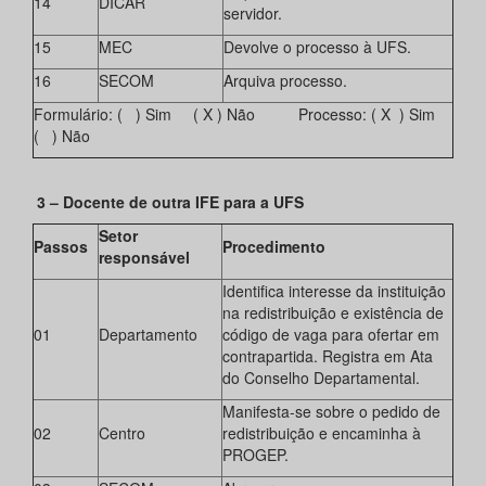
14
DICAR
servidor.
15
MEC
Devolve o processo à UFS.
16
SECOM
Arquiva processo.
Formulário: ( ) Sim ( X ) Não Processo: ( X ) Sim
( ) Não
3 – Docente de outra IFE para a UFS
Setor
Passos
Procedimento
responsável
Identifica interesse da instituição
na redistribuição e existência de
01
Departamento
código de vaga para ofertar em
contrapartida. Registra em Ata
do Conselho Departamental.
Manifesta-se sobre o pedido de
02
Centro
redistribuição e encaminha à
PROGEP.