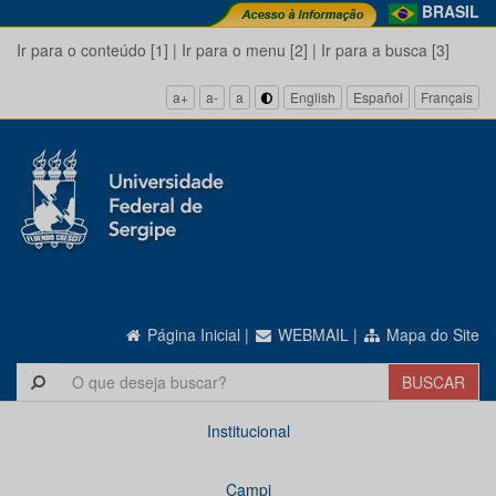
BRASIL
Ir para o conteúdo [1]
|
Ir para o menu [2]
|
Ir para a busca [3]
a+
a-
a
English
Español
Français
Página Inicial
|
WEBMAIL
|
Mapa do Site
Institucional
Campi