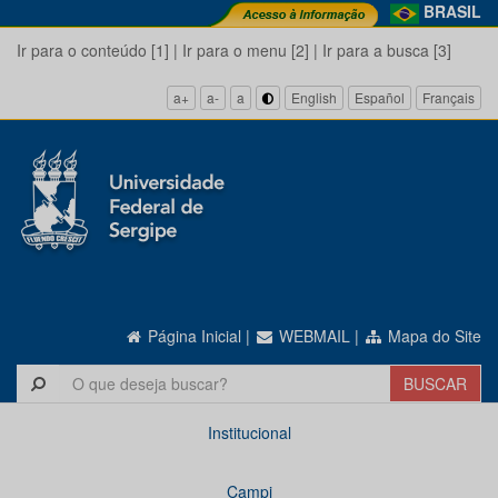
BRASIL
Ir para o conteúdo [1]
|
Ir para o menu [2]
|
Ir para a busca [3]
a+
a-
a
English
Español
Français
Página Inicial
|
WEBMAIL
|
Mapa do Site
Institucional
Campi