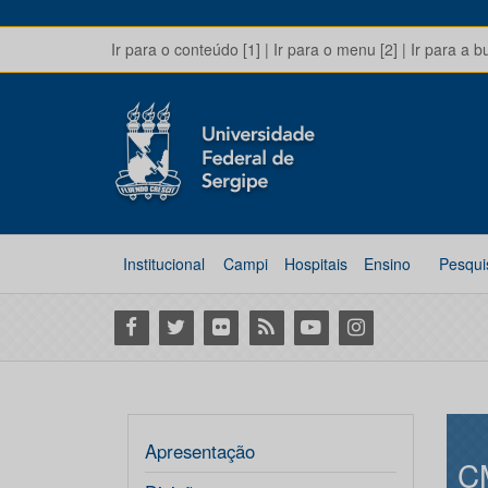
Ir para o conteúdo [1]
|
Ir para o menu [2]
|
Ir para a b
Institucional
Campi
Hospitais
Ensino
Pesqui
Facebook
Twitter
Flickr
RSS
Youtube
Instagram
Apresentação
C