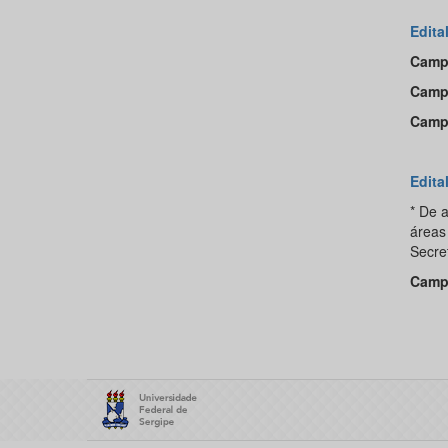
Edita
Camp
Campu
Camp
Edita
* De 
áreas
Secre
Camp