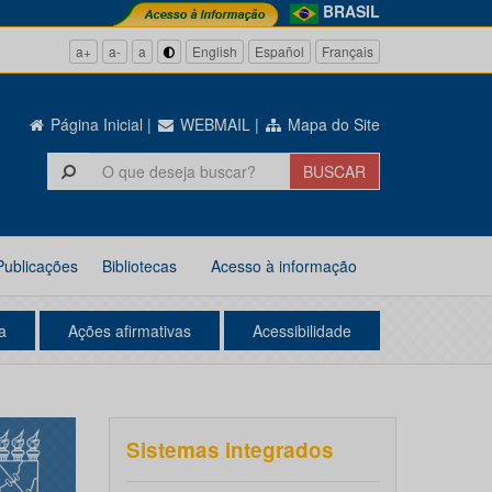
BRASIL
a+
a-
a
English
Español
Français
Página Inicial
|
WEBMAIL
|
Mapa do Site
Publicações
Bibliotecas
Acesso à informação
a
Ações afirmativas
Acessibilidade
Sistemas integrados