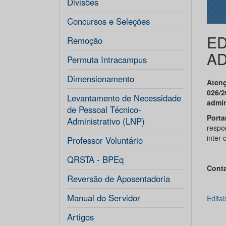
Divisões
Concursos e Seleções
ED
Remoção
AD
Permuta Intracampus
Dimensionamento
Atenç
026/2
Levantamento de Necessidade
admin
de Pessoal Técnico-
Porta
Administrativo (LNP)
respo
inter
Professor Voluntário
QRSTA - BPEq
Cont
Reversão de Aposentadoria
Manual do Servidor
Edita
Artigos