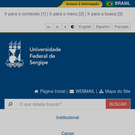
BRASIL
Ir para o conteúdo [1]
|
Ir para o menu [2]
|
Ir para a busca [3]
a+
a-
a
English
Español
Français
Página Inicial
|
WEBMAIL
|
Mapa do Site
Institucional
Campi