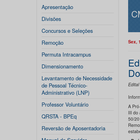
Apresentação
C
Divisões
Concursos e Seleções
Sex, 
Remoção
Permuta Intracampus
Ed
Dimensionamento
Do
Levantamento de Necessidade
Edita
de Pessoal Técnico-
Administrativo (LNP)
Infor
Professor Voluntário
A Pró
III d
QRSTA - BPEq
50/20
Remoç
Reversão de Aposentadoria
estabe