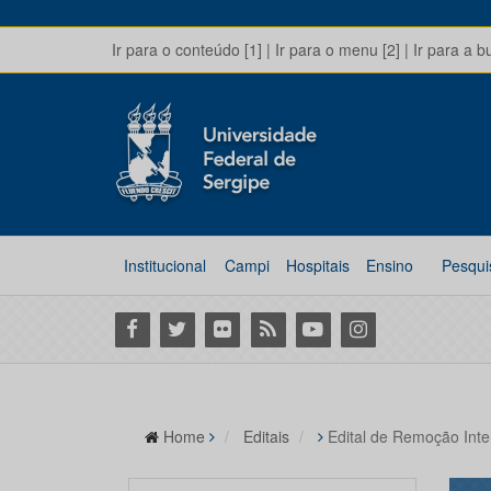
Ir para o conteúdo [1]
|
Ir para o menu [2]
|
Ir para a b
Institucional
Campi
Hospitais
Ensino
Pesqui
Facebook
Twitter
Flickr
RSS
Youtube
Instagram
Home
Editais
Edital de Remoção Int