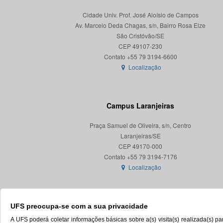
Cidade Univ. Prof. José Aloísio de Campos
Av. Marcelo Deda Chagas, s/n, Bairro Rosa Elze
São Cristóvão/SE
CEP 49107-230
Localização
Campus Laranjeiras
Praça Samuel de Oliveira, s/n, Centro
Laranjeiras/SE
CEP 49170-000
Localização
UFS preocupa-se com a sua privacidade
A UFS poderá coletar informações básicas sobre a(s) visita(s) realizada(s) 