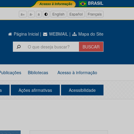
BRASIL
a+
a-
a
English
Español
Français
Página Inicial
|
WEBMAIL
|
Mapa do Site
Publicações
Bibliotecas
Acesso à informação
a
Ações afirmativas
Acessibilidade