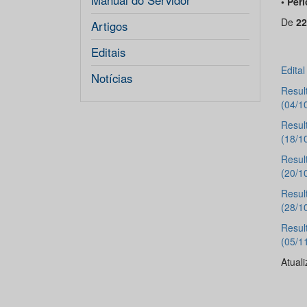
Manual do Servidor
• Per
De
22
Artigos
Editais
Edita
Notícias
Resul
(04/1
Resul
(18/1
Resul
(20/1
Resul
(28/1
Resul
(05/1
Atual