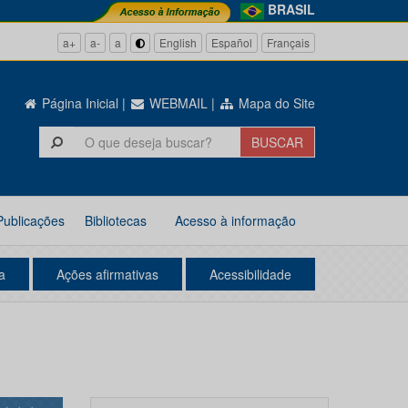
BRASIL
a+
a-
a
English
Español
Français
Página Inicial
|
WEBMAIL
|
Mapa do Site
Publicações
Bibliotecas
Acesso à informação
a
Ações afirmativas
Acessibilidade