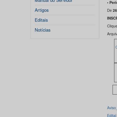
Manual do Servidor
• Per
Artigos
De
26
INSC
Editais
Cliqu
Notícias
Arqui
Aviso
Edita