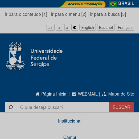
BRASIL
Ir para o conteúdo [1]
|
Ir para o menu [2]
|
Ir para a busca [3]
a+
a-
a
English
Español
Français
Página Inicial
|
WEBMAIL
|
Mapa do Site
Institucional
Campi