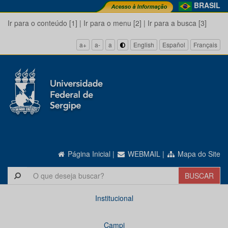
BRASIL
Ir para o conteúdo [1]
|
Ir para o menu [2]
|
Ir para a busca [3]
a+
a-
a
English
Español
Français
Página Inicial
|
WEBMAIL
|
Mapa do Site
Institucional
Campi