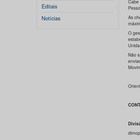
Cabe 
Editais
Pesso
As ch
Notícias
máxim
O ges
estab
Unida
Não s
envia
Movim
Orien
CONT
Divis
dimop