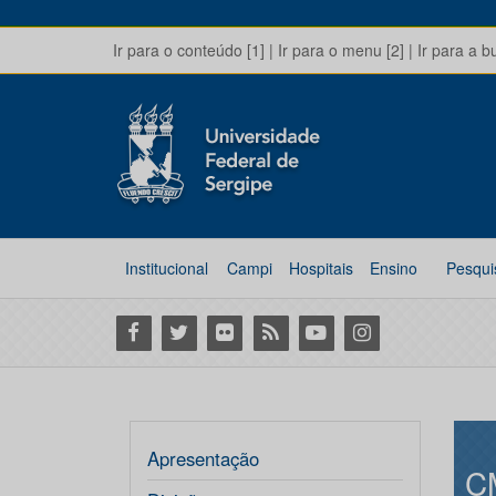
Ir para o conteúdo [1]
|
Ir para o menu [2]
|
Ir para a b
Institucional
Campi
Hospitais
Ensino
Pesqui
Facebook
Twitter
Flickr
RSS
Youtube
Instagram
Apresentação
C