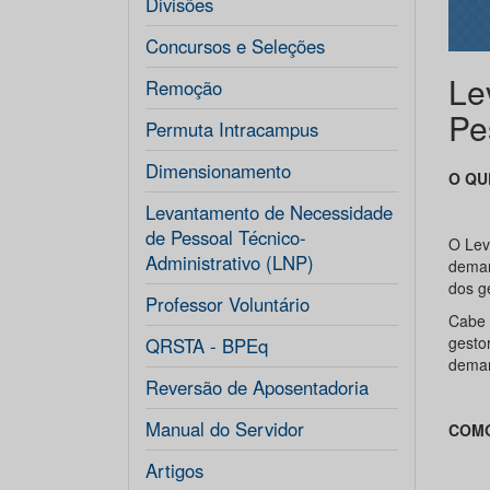
Divisões
Concursos e Seleções
Le
Remoção
Pe
Permuta Intracampus
Dimensionamento
O QU
Levantamento de Necessidade
de Pessoal Técnico-
O Lev
Administrativo (LNP)
deman
dos g
Professor Voluntário
Cabe 
gesto
QRSTA - BPEq
deman
Reversão de Aposentadoria
Manual do Servidor
COMO
Artigos