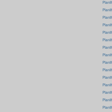
Plani
Plani
Plani
Plani
Plani
Plani
Plani
Plani
Plani
Plani
Plani
Plani
Plani
Plani
Plani