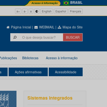
BRASIL
a+
a-
a
English
Español
Français
Página Inicial
|
WEBMAIL
|
Mapa do Site
Publicações
Bibliotecas
Acesso à informação
a
Ações afirmativas
Acessibilidade
Sistemas integrados