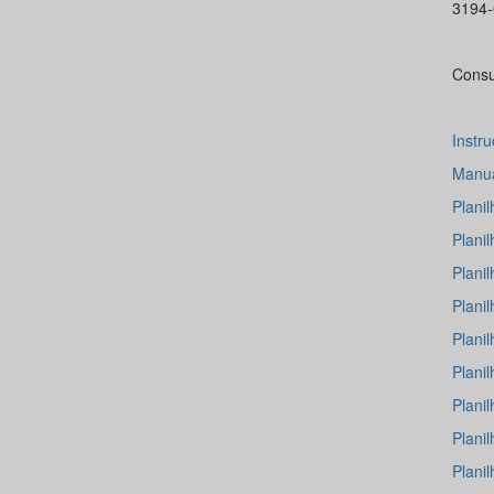
3194
Consu
Instr
Manua
Plani
Plani
Plani
Plani
Plani
Plani
Plani
Plani
Plani